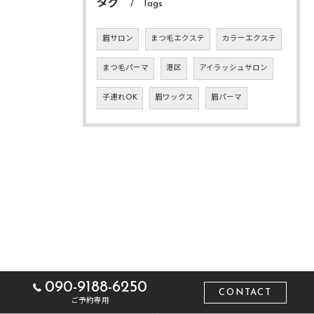
タグ
Tags
眉サロン
まつ毛エクステ
カラーエクステ
まつ毛パーマ
港区
アイラッシュサロン
子連れOK
眉ワックス
眉パーマ
090-9188-6250
CONTACT
ご予約専用