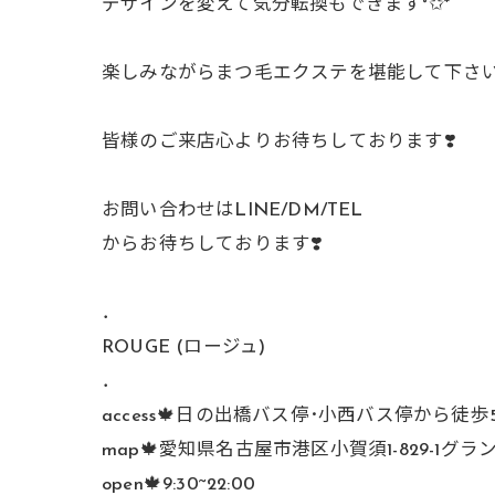
デザインを変えて気分転換もできます˚✩*
楽しみながらまつ毛エクステを堪能して下さいꕤ︎︎·͜·
皆様のご来店心よりお待ちしております❣️
お問い合わせはLINE/DM/TEL
からお待ちしております❣️
．
ROUGE (ロージュ)
．
access🍁日の出橋バス停･小西バス停から徒歩
map🍁愛知県名古屋市港区小賀須1-829-1グラ
open🍁9:30~22:00