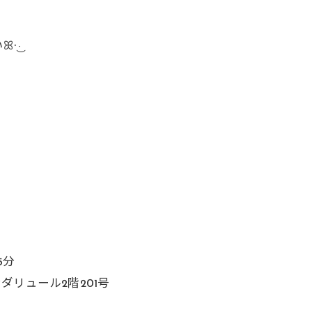
 ︎︎
5分
ンダリュール2階201号