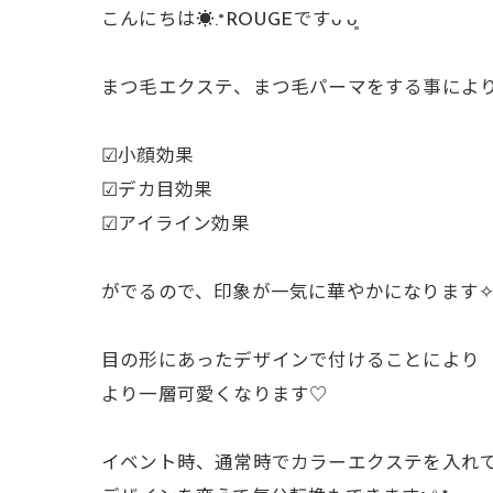
こんにちは☀️.°ROUGEですᴗ ᴗ͈
まつ毛エクステ、まつ毛パーマをする事によ
☑︎小顔効果
︎︎︎︎︎︎☑︎デカ目効果
︎︎︎︎︎︎☑︎アイライン効果
がでるので、印象が一気に華やかになります✧*
目の形にあったデザインで付けることにより
より一層可愛くなります♡
イベント時、通常時でカラーエクステを入れ