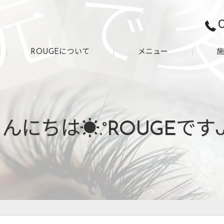
ROUGEについて
メニュー
お客様の声
アフターケア
よくある質問
んにちは☀️.°ROUGEですᴗ 