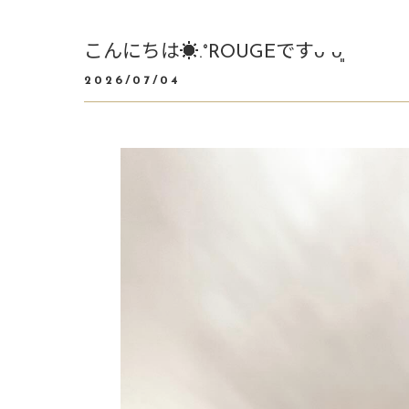
こんにちは☀️.°ROUGEですᴗ ᴗ͈
2026/07/04