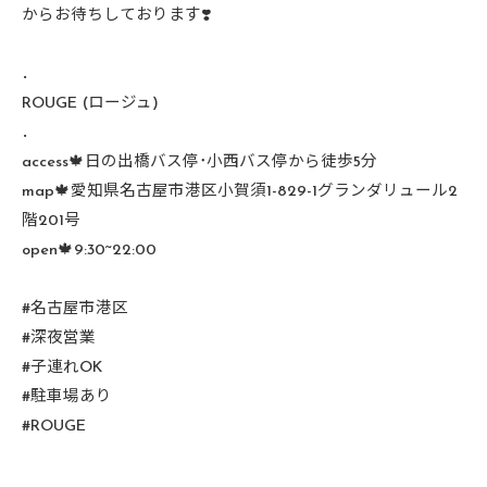
からお待ちしております❣️
．
ROUGE (ロージュ)
．
access🍁日の出橋バス停･小西バス停から徒歩5分
map🍁愛知県名古屋市港区小賀須1-829-1グランダリュール2
階201号
open🍁9:30~22:00
#名古屋市港区
#深夜営業
#子連れOK
#駐車場あり
#ROUGE