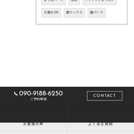
まつ毛パーマ
港区
アイラッシュサロン
子連れOK
眉ワックス
眉パーマ
090-9188-6250
CONTACT
ご予約専用
トップ
ROUGEについて
お客様の声
よくある質問