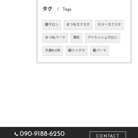
タグ
Tags
眉サロン
まつ毛エクステ
カラーエクステ
まつ毛パーマ
港区
アイラッシュサロン
子連れOK
眉ワックス
眉パーマ
090-9188-6250
CONTACT