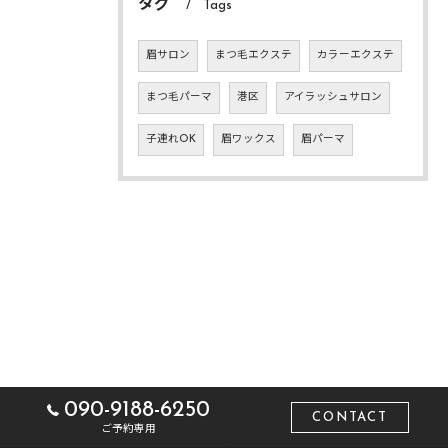
タグ
Tags
眉サロン
まつ毛エクステ
カラーエクステ
まつ毛パーマ
港区
アイラッシュサロン
子連れOK
眉ワックス
眉パーマ
090-9188-6250
CONTACT
ご予約専用