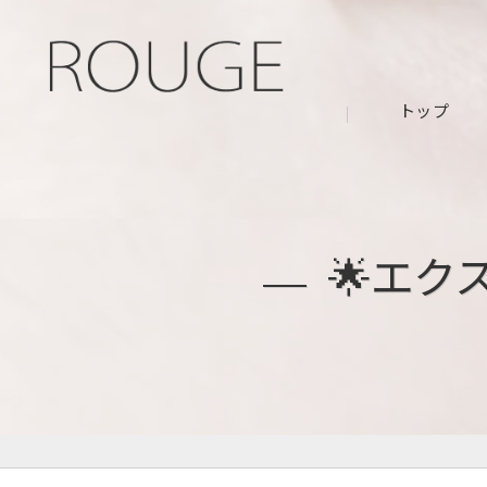
トップ
🌟エク