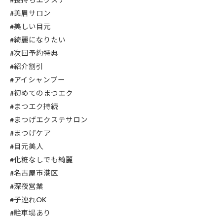
#長持ちエクステ
#美眉サロン
#美しい目元
#綺麗になりたい
#次回予約特典
#紹介割引
#アイシャンプー
#初めてのまつエク
#まつエク持続
#まつげエクステサロン
#まつげケア
#目元美人
#化粧なしでも綺麗
#名古屋市港区
#深夜営業
#子連れOK
#駐車場あり