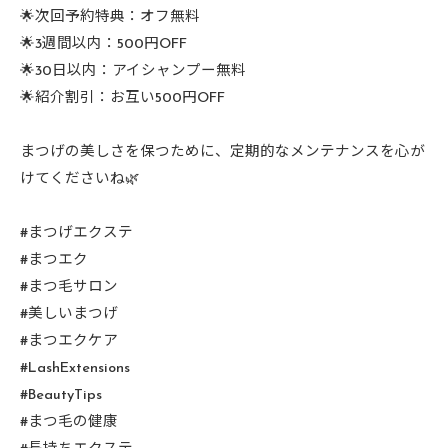
🌟次回予約特典：オフ無料
🌟3週間以内：500円OFF
🌟30日以内：アイシャンプー無料
🌟紹介割引：お互い500円OFF
まつげの美しさを保つために、定期的なメンテナンスを心が
けてくださいね🌿
#まつげエクステ
#まつエク
#まつ毛サロン
#美しいまつげ
#まつエクケア
#LashExtensions
#BeautyTips
#まつ毛の健康