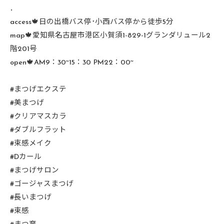
．
access🍁日の出橋バス停･小西バス停から徒歩5分
map🍁愛知県名古屋市港区小賀須1-829-1グランダリュール2
階201号
open🍁AM9：30~15：30 PM22：00~
#まつげエクステ
#美まつげ
#クリアマスカラ
#ダブルフラット
#束感メイク
#Dカール
#まつげサロン
#ゴージャスまつげ
#長いまつげ
#束感