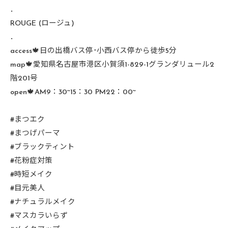
．
ROUGE (ロージュ)
．
access🍁日の出橋バス停･小西バス停から徒歩5分
map🍁愛知県名古屋市港区小賀須1-829-1グランダリュール2
階201号
open🍁AM9：30~15：30 PM22：00~
#まつエク
#まつげパーマ
#ブラックティント
#花粉症対策
#時短メイク
#目元美人
#ナチュラルメイク
#マスカラいらず