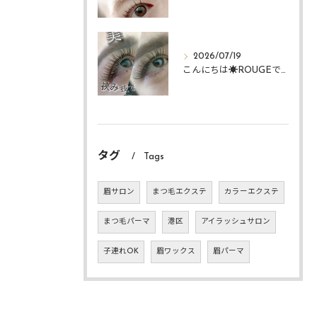
2026/07/19
こんにちは☀️ROUGEですᴗ ᴗ͈
タグ
Tags
眉サロン
まつ毛エクステ
カラーエクステ
まつ毛パーマ
港区
アイラッシュサロン
子連れOK
眉ワックス
眉パーマ