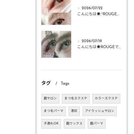
2026/07/22
こんにちは☀️.°ROUGEですᴗ ᴗ͈
2026/07/19
こんにちは☀️ROUGEですᴗ ᴗ͈
タグ
Tags
眉サロン
まつ毛エクステ
カラーエクステ
まつ毛パーマ
港区
アイラッシュサロン
子連れOK
眉ワックス
眉パーマ