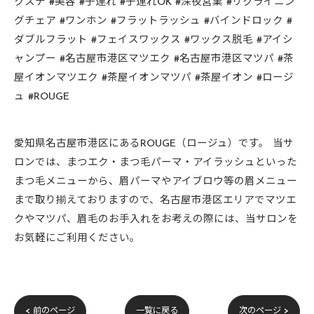
クステ #美容 #子連れ #子連れOK #深夜営業 #リクライニン
グチェア #ワンホン #フラットラッシュ #バインドロック #
ダブルフラット #フェイスワックス #ワックス脱毛 #アイシ
ャンプー #名古屋市港区マツエク #名古屋市港区マツパ #茶
屋イオンマツエク #茶屋イオンマツパ #茶屋イオン #ロージ
ュ #ROUGE
愛知県名古屋市港区にあるROUGE（ロージュ）です。 当サ
ロンでは、まつエク・まつ毛パーマ・アイラッシュといった
まつ毛メニューから、眉パーマやアイブロウ等の眉メニュー
まで取り揃えておりますので、名古屋市港区エリアでマツエ
クやマツパ、眉毛のお手入れをお考えの際には、当サロンを
お気軽にご利用ください。
< 前のページ
一覧に戻る
次のページ >