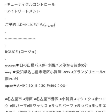
･キューティクルコントロール
･アイトリートメント
．
ご予約はDM･LINEから(⁎ᴗ͈ˬᴗ͈⁎)
．
------------------------
．
ROUGE (ロージュ)
．
access🍁日の出橋バス停･小西バス停から徒歩5分
map🍁愛知県名古屋市港区小賀須1-829-1グランダリュール2
階201号
open🍁AM9：30~15：30 PM22：00~
#名古屋市 #港区 #名古屋市港区 #小賀須 #マツエク #まつエ
ク #眉パーマ#眉ワックス #まつ毛パーマ #まつパ #まつ毛エ